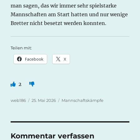
man sagen, das wir immer sehr spielstarke
Mannschaften am Start hatten und nur wenige
Bretter nicht besetzt werden konnten.
Teilen mit:
Facebook
X
2
Autor
Veröffentlicht
Kategorien
web186
25. Mai 2026
Mannschaftskämpfe
am
Kommentar verfassen