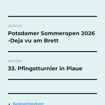
Beitragsnavigation
ZURÜCK
Potsdamer Sommeropen 2026
Vorheriger
Beitrag:
-Deja vu am Brett
WEITER
33. Pfingstturnier in Plaue
Nächster
Beitrag:
Bankverbindung