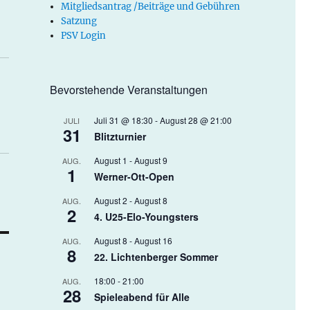
Mitgliedsantrag /Beiträge und Gebühren
Satzung
PSV Login
Bevorstehende Veranstaltungen
Juli 31 @ 18:30
-
August 28 @ 21:00
JULI
31
Blitzturnier
August 1
-
August 9
AUG.
1
Werner-Ott-Open
August 2
-
August 8
AUG.
2
4. U25-Elo-Youngsters
August 8
-
August 16
AUG.
8
22. Lichtenberger Sommer
18:00
-
21:00
AUG.
28
Spieleabend für Alle