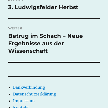
3. Ludwigsfelder Herbst
Vorheriger
Beitrag:
WEITER
Betrug im Schach – Neue
Nächster
Beitrag:
Ergebnisse aus der
Wissenschaft
Bankverbindung
Datenschutzerklärung
Impressum
Kontakt