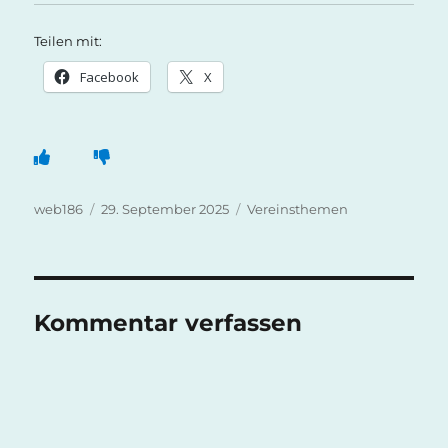
Teilen mit:
Facebook
X
Autor
Veröffentlicht
Kategorien
web186
29. September 2025
Vereinsthemen
am
Kommentar verfassen