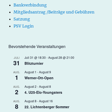
Bankverbindung
Mitgliedsantrag /Beiträge und Gebühren
Satzung
PSV Login
Bevorstehende Veranstaltungen
Juli 31 @ 18:30
-
August 28 @ 21:00
JULI
31
Blitzturnier
August 1
-
August 9
AUG.
1
Werner-Ott-Open
August 2
-
August 8
AUG.
2
4. U25-Elo-Youngsters
August 8
-
August 16
AUG.
8
22. Lichtenberger Sommer