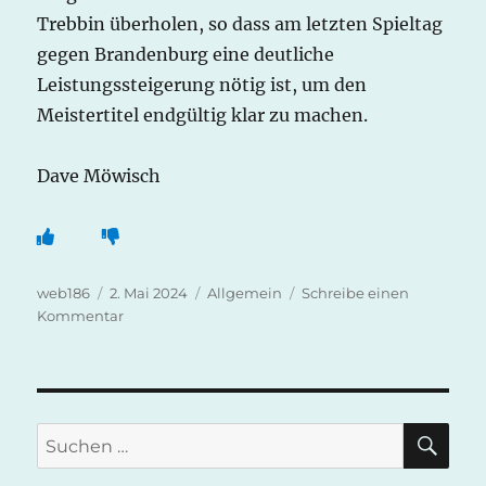
Trebbin überholen, so dass am letzten Spieltag
gegen Brandenburg eine deutliche
Leistungssteigerung nötig ist, um den
Meistertitel endgültig klar zu machen.
Dave Möwisch
Autor
Veröffentlicht
Kategorien
web186
2. Mai 2024
Allgemein
Schreibe einen
am
zu
Kommentar
Landesliga
8.
Spieltag
PSV
I
SU
Suchen
gegen
nach:
Rüdersdorf