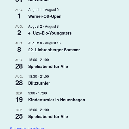
August 1
-
August 9
AUG.
1
Werner-Ott-Open
August 2
-
August 8
AUG.
2
4. U25-Elo-Youngsters
August 8
-
August 16
AUG.
8
22. Lichtenberger Sommer
18:00
-
21:00
AUG.
28
Spieleabend für Alle
18:30
-
21:00
AUG.
28
Blitzturnier
9:00
-
17:00
SEP.
19
Kinderturnier in Neuenhagen
18:00
-
21:00
SEP.
25
Spieleabend für Alle
Kalender anzeigen