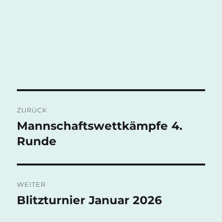
Beitragsnavigation
ZURÜCK
Mannschaftswettkämpfe 4.
Vorheriger
Beitrag:
Runde
WEITER
Blitzturnier Januar 2026
Nächster
Beitrag: