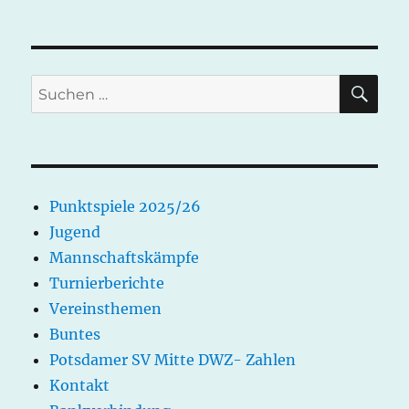
LSBB-
Kongress
am
07.11.2021
SU
Suchen
nach:
Punktspiele 2025/26
Jugend
Mannschaftskämpfe
Turnierberichte
Vereinsthemen
Buntes
Potsdamer SV Mitte DWZ- Zahlen
Kontakt